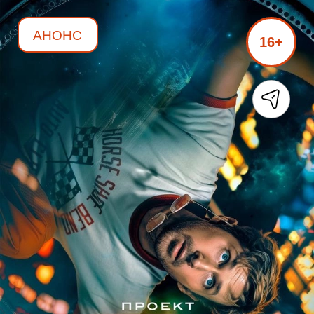
АНОНС
16+