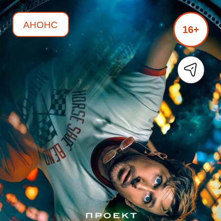
АНОНС
16+