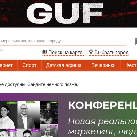
та
Поиск на карте
Выбрать город
тернет
Спорт
Детская афиша
Вечеринки
Фест
не доступны. Зайдите немного позже.