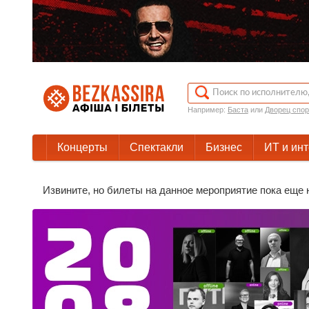
Например:
Баста
или
Дворец спор
Концерты
Спектакли
Бизнес
ИТ и ин
Извините, но билеты на данное мероприятие пока еще 