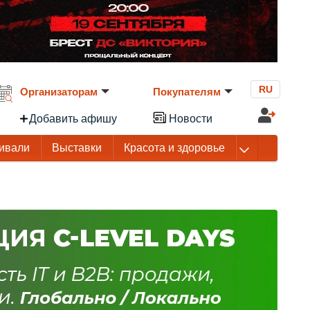
RU
Организаторам
Покупателям
Добавить афишу
Новости
ивали
Выставки
Красота и здоровье