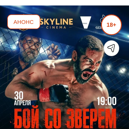
АНОНС
18+