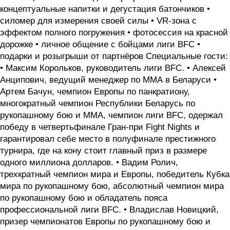
концептуальные напитки и дегустация батончиков •
силомер для измерения своей силы • VR-зона с
эффектом полного погружения • фотосессия на красной
дорожке • личное общение с бойцами лиги BFC •
подарки и розыгрыши от партнёров Специальные гости:
• Максим Корольков, руководитель лиги BFC. • Алексей
Анципович, ведущий менеджер по ММА в Беларуси •
Артем Бачун, чемпион Европы по панкратиону,
многократный чемпион Республики Беларусь по
рукопашному бою и ММА, чемпион лиги BFC, одержал
победу в четвертьфинале Гран-при Fight Nights и
гарантировал себе место в полуфинале престижного
турнира, где на кону стоит главный приз в размере
одного миллиона долларов. • Вадим Ролич,
трехкратный чемпион мира и Европы, победитель Кубка
мира по рукопашному бою, абсолютный чемпион мира
по рукопашному бою и обладатель пояса
профессиональной лиги BFC. • Владислав Новицкий,
призер чемпионатов Европы по рукопашному бою и