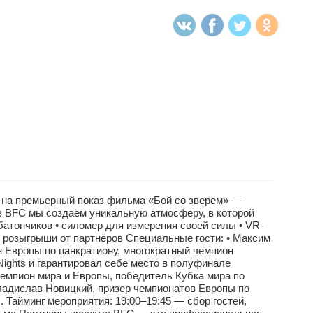
а премьерный показ фильма «Бой со зверем» —
в BFC мы создаём уникальную атмосферу, в которой
 батончиков • силомер для измерения своей силы • VR-
и розыгрыши от партнёров Специальные гости: • Максим
н Европы по панкратиону, многократный чемпион
ights и гарантировал себе место в полуфинале
 чемпион мира и Европы, победитель Кубка мира по
ладислав Новицкий, призер чемпионатов Европы по
Тайминг мероприятия: 19:00–19:45 — сбор гостей,