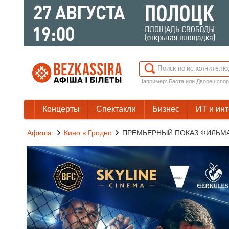
Например:
Баста
или
Дворец спор
Концерты
Спектакли
Бизнес
ИТ и ин
Афиша
Кино в Гродно
ПРЕМЬЕРНЫЙ ПОКАЗ ФИЛЬМА