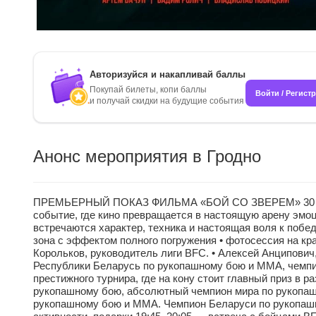
Авторизуйся и накапливай баллы
Покупай билеты, копи баллы
Войти / Регист
и получай скидки на будущие события
Анонс мероприятия в Гродно
ПРЕМЬЕРНЫЙ ПОКАЗ ФИЛЬМА «БОЙ СО ЗВЕРЕМ» 30 апреля
событие, где кино превращается в настоящую арену эмо
встречаются характер, техника и настоящая воля к побед
зона с эффектом полного погружения • фотосессия на кр
Корольков, руководитель лиги BFC. • Алексей Анципови
Республики Беларусь по рукопашному бою и ММА, чемпион
престижного турнира, где на кону стоит главный приз в 
рукопашному бою, абсолютный чемпион мира по рукопаш
рукопашному бою и ММА. Чемпион Беларуси по рукопашно