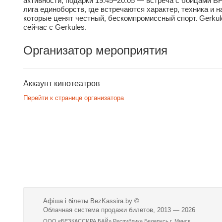
активности, подарки 19:45–20:05 — встреча с бойцами 
лига единоборств, где встречаются характер, техника и 
которые ценят честный, бескомпромиссный спорт. Gerkul
сейчас с Gerkules.
Организатор мероприятия
Аккаунт кинотеатров
Перейти к странице организатора
Афіша і білеты BezKassira.by
©
Облачная система продажи билетов, 2013 — 2026
ООО «БЕЗКАССИРА БАЙ» Республика Беларусь г. Минск,