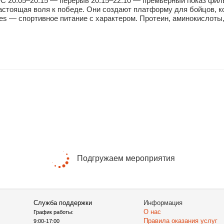
BFC 20:05–20:15 — перерыв 20:15–22:10 — премьерный показ ф
настоящая воля к победе. Они создают платформу для бойцов, ко
es — спортивное питание с характером. Протеин, аминокислоты,
Подгружаем мероприятия
Служба поддержки
Информация
О нас
График работы:
Правила оказания услуг
9:00-17:00