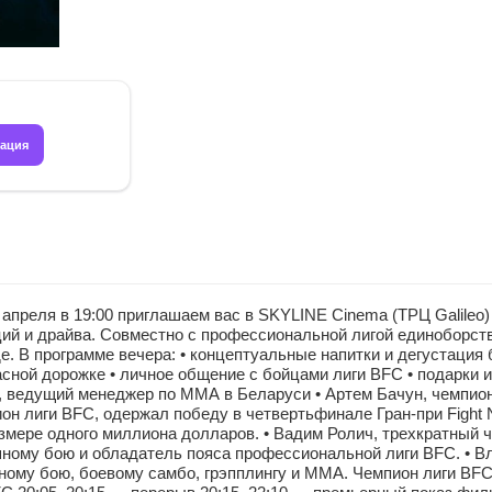
рация
 в 19:00 приглашаем вас в SKYLINE Cinema (ТРЦ Galileo) н
ций и драйва. Совместно с профессиональной лигой единоборст
е. В программе вечера: • концептуальные напитки и дегустация
асной дорожке • личное общение с бойцами лиги BFC • подарки 
ч, ведущий менеджер по ММА в Беларуси • Артем Бачун, чемпио
 лиги BFC, одержал победу в четвертьфинале Гран-при Fight N
размере одного миллиона долларов. • Вадим Ролич, трехкратный
ному бою и обладатель пояса профессиональной лиги BFC. • В
му бою, боевому самбо, грэпплингу и ММА. Чемпион лиги BFC. 