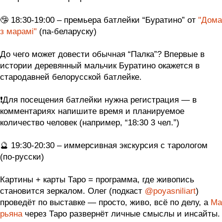
⠀
🤥 18:30-19:00 – премьера батлейки “Буратино” от
"Дома
з марамі"
(па-беларуску)
⠀
До чего может довести обычная “Палка”? Впервые в
истории деревянный мальчик Буратино окажется в
стародавней белорусской батлейке.
⠀
❗️Для посещения батлейки нужна регистрация — в
комментариях напишите время и планируемое
количество человек (например, “18:30 3 чел.”)
⠀
🔮 19:30-20:30 – иммерсивная экскурсия с тарологом
(по-русски)
⠀
Картины + карты Таро = программа, где живопись
становится зеркалом. Олег (подкаст
@poyasniliart
)
проведёт по выставке — просто, живо, всё по делу, а
Ма
рьяна
через Таро развернёт личные смыслы и инсайты.