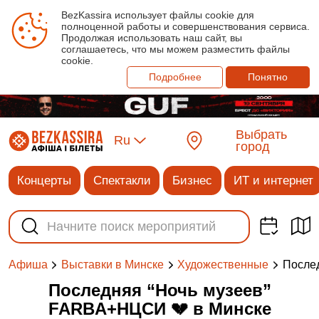
BezKassira использует файлы cookie для
полноценной работы и совершенствования сервиса.
Продолжая использовать наш сайт, вы
соглашаетесь, что мы можем разместить файлы
cookie.
Подробнее
Понятно
Выбрать
Ru
город
Концерты
Спектакли
Бизнес
ИТ и интернет
После
Афиша
Выставки в Минске
Художественные
Последняя “Ночь музеев”
FARBA+НЦСИ 💔 в Минске