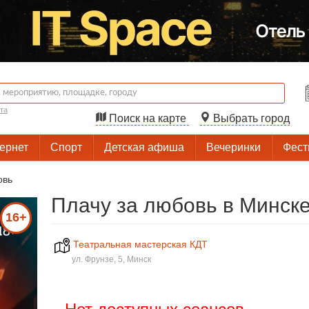
та
Поиск на карте
Выбрать город
тернет
Спорт
Детская афиша
Вечеринки
Фест
овь
Плачу за любовь в Минск
16+
Театральная мастерская КДТ
ул. Фрунзе, 5, Минск