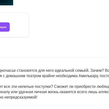
рация
дночасье становятся для него идеальной семьёй. Зачем? В
я с домашним театром крайне необходима Амилькару, постоль
т все эти нелепые поступки? Сможет ли приобрести любящу
иналу или удачная личная жизнь окажется всего лишь иллю
но непредсказуемой!