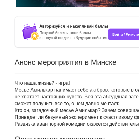
Авторизуйся и накапливай баллы
Покупай билеты, копи баллы
Войти / Регист
и получай скидки на будущие события
Анонс мероприятия в Минске
Что наша жизнь? - игра!
Месье Амилькар нанимает себе актёров, которые в о
не хватает настоящих чувств. Вся эта абсурдная зате
сможет получить все то, о чем давно мечтает.
Кто он, загадочный месье Амилькар? Зачем совершае
Приведет ли безумный эксперимент к счастливому ф
Развязка авантюрной комедии окажется действитель