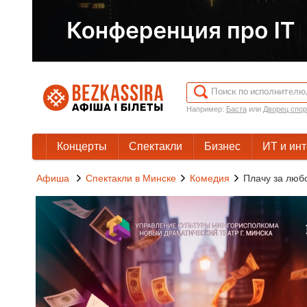
Например:
Баста
или
Дворец спор
Концерты
Спектакли
Бизнес
ИТ и ин
Афиша
Спектакли в Минске
Комедия
Плачу за люб