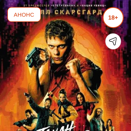
АНОНС
18+