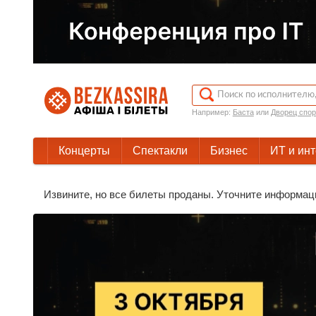
Например:
Баста
или
Дворец спор
Концерты
Спектакли
Бизнес
ИТ и ин
Извините, но все билеты проданы. Уточните информац