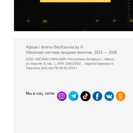
Афіша і білеты BezKassira.by
©
Облачная система продажи билетов, 2013 — 2026
ООО «БЕЗКАССИРА БАЙ» Республика Беларусь г. Минск,
ул. Короля, 9, оф. 1. УНП 193615562. . Зарегистрирован в
Торговом реестре РБ 04.06.2014 г.
Мы в соц. сетях