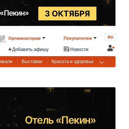
RU
Организаторам
Покупателям
Добавить афишу
Новости
ивали
Выставки
Красота и здоровье