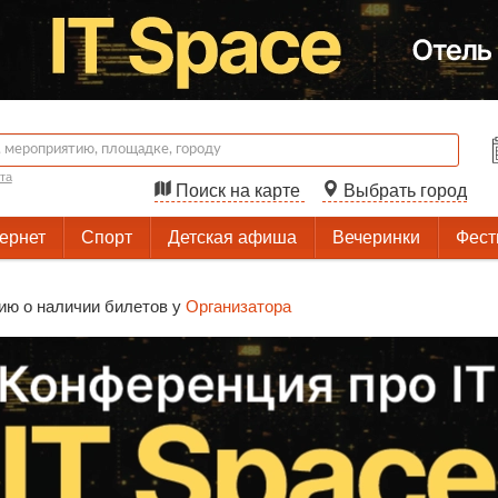
та
Поиск на карте
Выбрать город
тернет
Спорт
Детская афиша
Вечеринки
Фест
ию о наличии билетов у
Организатора