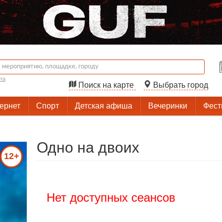
та
Поиск на карте
Выбрать город
тернет
Спорт
Детская афиша
Вечеринки
Фест
Одно на двоих
12+
Нет доступных сеансов