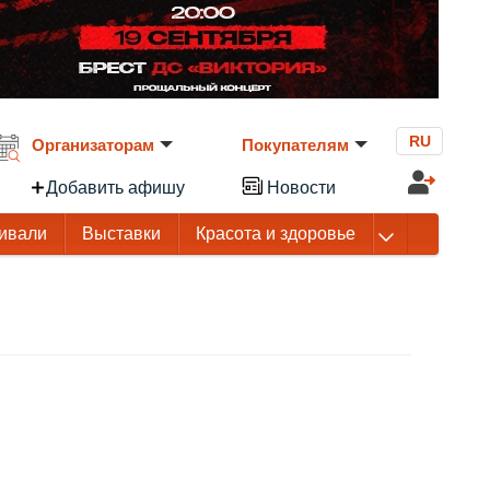
RU
Организаторам
Покупателям
Добавить афишу
Новости
ивали
Выставки
Красота и здоровье