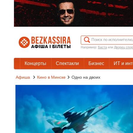
Например:
Баста
или
Дворец спор
Концерты
Спектакли
Бизнес
ИТ и ин
Афиша
Кино в Минске
Одно на двоих