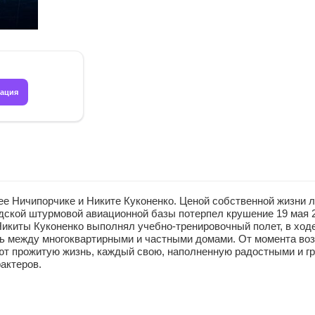
рация
е Ничипорчике и Никите Куконенко. Ценой собственной жизни л
дской штурмовой авиационной базы потерпел крушение 19 мая 2
Никиты Куконенко выполнял учебно-тренировочный полет, в ходе
рь между многоквартирными и частными домами. От момента воз
ают прожитую жизнь, каждый свою, наполненную радостными и 
актеров.