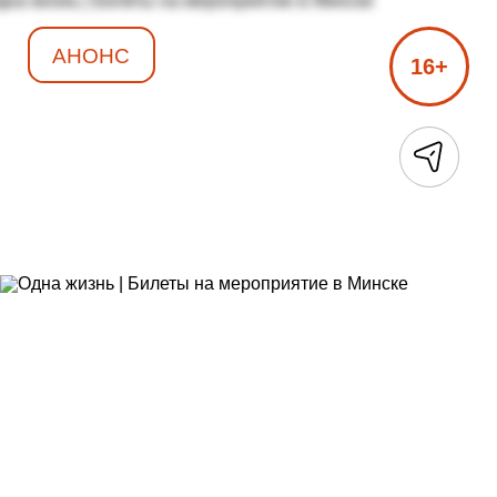
АНОНС
16+