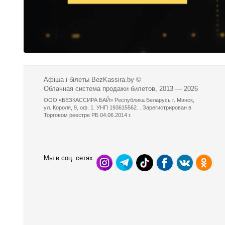
Афіша і білеты BezKassira.by
©
Облачная система продажи билетов, 2013 — 2026
ООО «БЕЗКАССИРА БАЙ» Республика Беларусь г. Минск,
ул. Короля, 9, оф. 1. УНП 193615562. . Зарегистрирован в
Торговом реестре РБ 04.06.2014 г.
Мы в соц. сетях