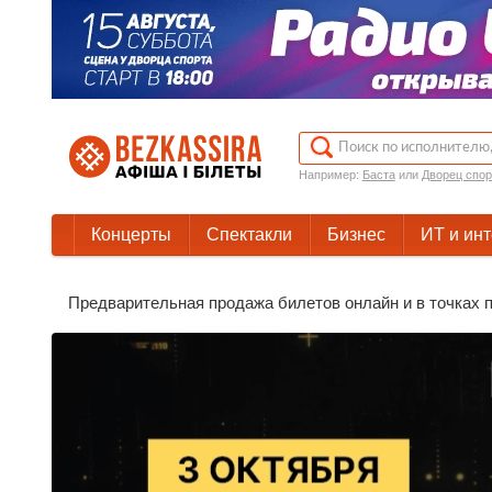
Например:
Баста
или
Дворец спор
Концерты
Спектакли
Бизнес
ИТ и ин
Предварительная продажа билетов онлайн и в точках п