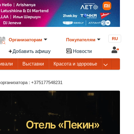
RU
Организаторам
Покупателям
Добавить афишу
Новости
ивали
Выставки
Красота и здоровье
организатора : +375177548231