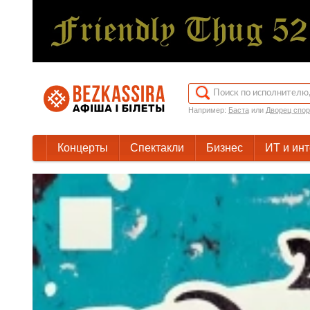
Например:
Баста
или
Дворец спор
Концерты
Спектакли
Бизнес
ИТ и ин