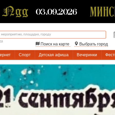
та
Поиск на карте
Выбрать город
тернет
Спорт
Детская афиша
Вечеринки
Фест