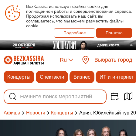
BezKassira использует файлы cookie для
полноценной работы и совершенствования сервиса.
Продолжая использовать наш сайт, вы
соглашаетесь, что мы можем разместить файлы
cookie.
Подробнее
Понятно
Ru
Выбрать город
Концерты
Спектакли
Бизнес
ИТ и интернет
Афиша
Новости
Концерты
Ария. Юбилейный тур 20