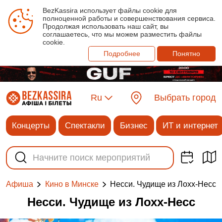
BezKassira использует файлы cookie для
полноценной работы и совершенствования сервиса.
Продолжая использовать наш сайт, вы
соглашаетесь, что мы можем разместить файлы
cookie.
Подробнее
Понятно
Ru
Выбрать город
Концерты
Спектакли
Бизнес
ИТ и интернет
Несси. Чудище из Лохх-Несс
Афиша
Кино в Минске
Несси. Чудище из Лохх-Несс