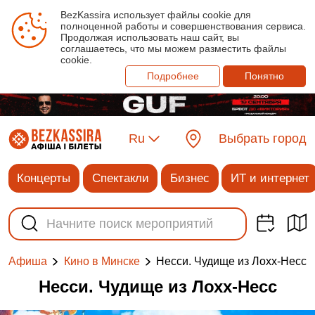
BezKassira использует файлы cookie для
полноценной работы и совершенствования сервиса.
Продолжая использовать наш сайт, вы
соглашаетесь, что мы можем разместить файлы
cookie.
Подробнее
Понятно
Ru
Выбрать город
Концерты
Спектакли
Бизнес
ИТ и интернет
Несси. Чудище из Лохх-Несс
Афиша
Кино в Минске
Несси. Чудище из Лохх-Несс