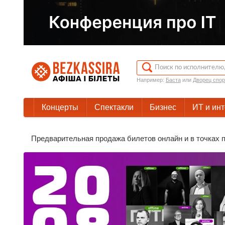
Например:
Баста
или
Дворец спор
Концерты
Спектакли
Бизнес
ИТ и ин
Предварительная продажа билетов онлайн и в точках п