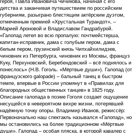
героя, Павла Ивановича Чичикова, начиная с его
детства и заканчивая путешествием по российским
губерниям, разыграно блестящим актёрским дуэтом,
отмеченным премией «Хрустальная Турандот», –
Марией Ароновой и Владиславом Гандрабурой.
«Галопад летел во всю пропалую: почтмейстерша,
капитан-исправник, дама с голубым пером, дама с
белым пером, грузинский князь Чипхайхилидзев,
чиновник из Петербурга, чиновник из Москвы, француз
Куку, Перхуновский, Беребендовский – всё поднялось и
понеслось» (Н.В. Гоголь. «Мёртвые души»). Галопад (от
французского galopade) – бальный танец в быстром
темпе, впервые в России упомянут в «Правилах для
благородных общественных танцев» в 1825 году.
Описание галопада в поэме Гоголя создает ощущение
несущейся в невероятном вихре жизни, потерявшей
надёжную точку опоры. Владимир Иванов, режиссёр:
Первоначально наш спектакль назывался «Галопад», но
мы остановились на более традиционном «Мёртвые
души». Галопад – особая пляска, в которой кавалер с