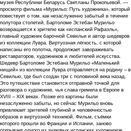
музея Республики Беларусь Светланы Прокопьевой. —
просмотр фильма «Мурильо: Путь художника», который
повествует о том, как незаслуженно забытый в течение
полутора столетий, Бартоломе Эстебан Мурильо
возвращается к зрителю как «испанский Рафаэль»,
главный художник барочной Севильи и автор шедевров
из коллекции Лувра. Виртуозная лёгкость, с которой
написаны его полотна, продолжает завораживать
реставраторов, художников и любителей искусства.
Шедевр Бартоломе Эстебана Мурильо «Маленький
нищий» из коллекции Лувра отправляется на родину – в
Севилью, где был создан три с половиной века назад.
Это путешествие становится отправной точкой для
разговора о художнике, чья слава гремела в Европе в
XVIII – XIX веках. Позже его картины были
незаслуженно забыты, но сейчас Мурильо вновь
привлекает зрителей глубиной и человечностью
образов и виртуозной техникой. Фильм, съёмки
которого прошли во Франции и Испании, заново
открывает одного из знаковых испанских художников,