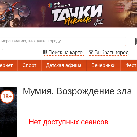
та
Поиск на карте
Выбрать город
тернет
Спорт
Детская афиша
Вечеринки
Фест
Мумия. Возрождение зла
18+
Нет доступных сеансов