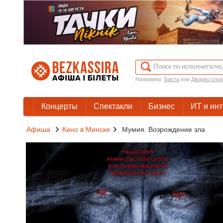
Например:
Баста
или
Дворец спор
Концерты
Спектакли
Бизнес
ИТ и ин
Афиша
Кино в Минске
Мумия. Возрождение зла