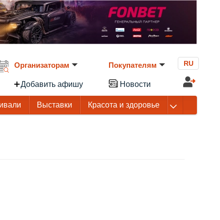
RU
Организаторам
Покупателям
Добавить афишу
Новости
ивали
Выставки
Красота и здоровье