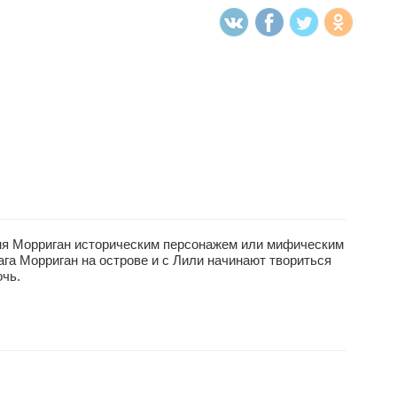
иня Морриган историческим персонажем или мифическим
га Морриган на острове и с Лили начинают твориться
очь.