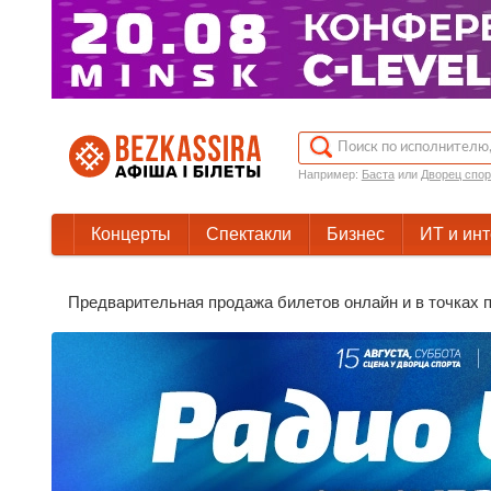
Например:
Баста
или
Дворец спор
Концерты
Спектакли
Бизнес
ИТ и ин
Предварительная продажа билетов онлайн и в точках п