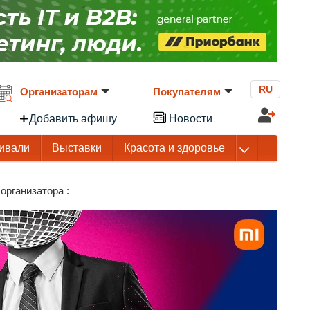
RU
Организаторам
Покупателям
Добавить афишу
Новости
ивали
Выставки
Красота и здоровье
организатора :