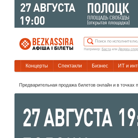
Например:
Баста
или
Дворец спор
Концерты
Спектакли
Бизнес
ИТ и ин
Предварительная продажа билетов онлайн и в точках п