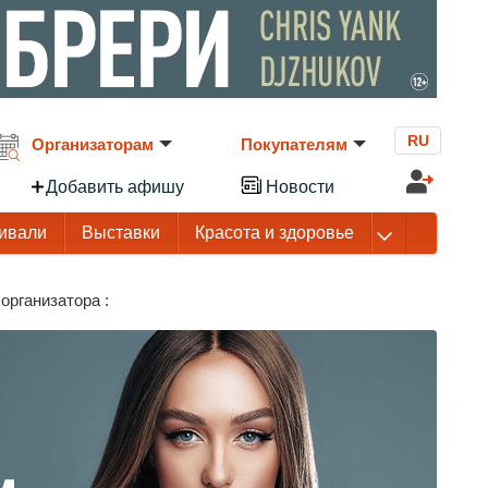
RU
Организаторам
Покупателям
Добавить афишу
Новости
ивали
Выставки
Красота и здоровье
организатора :