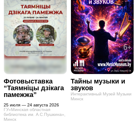
Фотовыставка
Тайны музыки и
“Таямніцы дзікага
звуков
памежжа”
Интерактивный Музей Музыки
Минск
25 июля — 24 августа 2026
ГУ«Минская областная
библиотека им. А.С.Пушкина»,
Минск