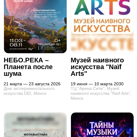
НЕБО.РЕКА –
Музей наивного
Планета после
искусства "Naïf
шума
Arts"
21 марта — 23 августа 2026
19 июня — 10 марта 2030
Дом экспериментального
ТЦ "Арена Сити", Музей
искусства DEI, Минск
наивного искусства "Naïf Arts",
Минск