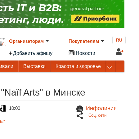
RU
Организаторам
Покупателям
Добавить афишу
Новости
ивали
Выставки
Красота и здоровье
"Naïf Arts" в Минске
Инфолиния
10:00
Соц. сети
ts"