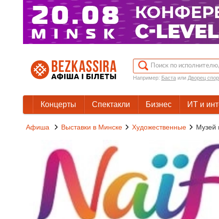
Например:
Баста
или
Дворец спор
Концерты
Спектакли
Бизнес
ИТ и ин
Афиша
Выставки в Минске
Художественные
Музей н