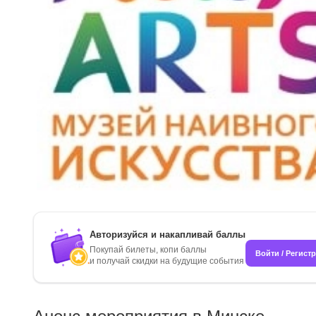
Авторизуйся и накапливай баллы
Покупай билеты, копи баллы
Войти / Регист
и получай скидки на будущие события