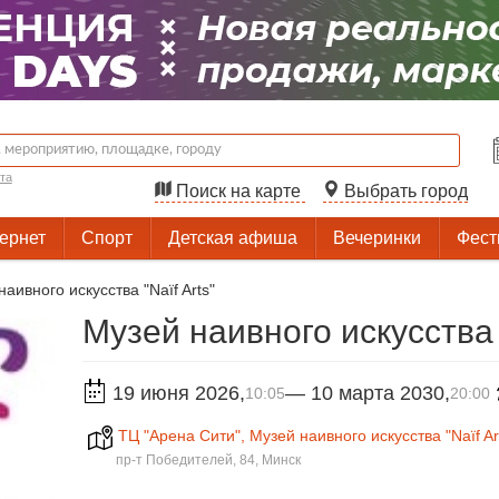
та
Поиск на карте
Выбрать город
тернет
Спорт
Детская афиша
Вечеринки
Фест
аивного искусства "Naïf Arts"
Музей наивного искусства 
19 июня 2026
,
— 10 марта 2030
,
10:05
20:00
ТЦ "Арена Сити", Музей наивного искусства "Naïf Ar
пр-т Победителей, 84, Минск