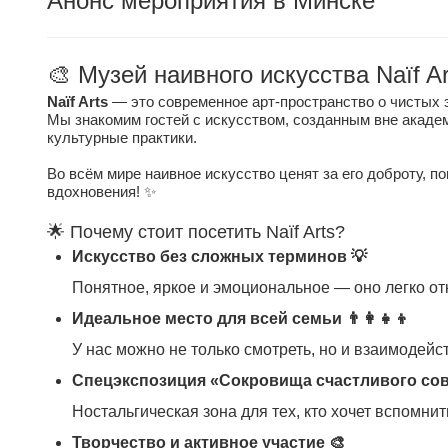
Анонс мероприятия в Минске
🎨 Музей наивного искусства Naïf Ar
Naïf Arts
— это современное арт-пространство о чистых 
Мы знакомим гостей с искусством, созданным вне акаде
культурные практики.
Во всём мире наивное искусство ценят за его доброту, п
вдохновения! ✨
🌟 Почему стоит посетить Naïf Arts?
Искусство без сложных терминов 💡
Понятное, яркое и эмоциональное — оно легко отк
Идеальное место для всей семьи 👨‍👩‍👧‍👦
У нас можно не только смотреть, но и взаимодей
Спецэкспозиция «Сокровища счастливого сове
Ностальгическая зона для тех, кто хочет вспомни
Творчество и активное участие 🎨