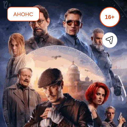
АНОНС
16+