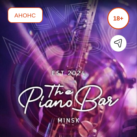
АНОНС
18+