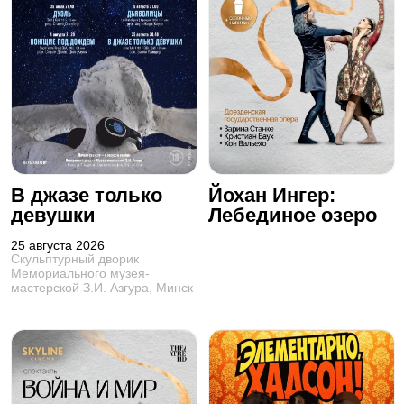
В джазе только
Йохан Ингер:
девушки
Лебединое озеро
25 августа 2026
Скульптурный дворик
Мемориального музея-
мастерской З.И. Азгура, Минск