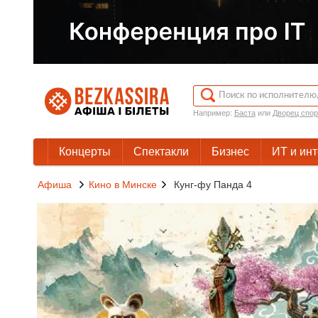
Например:
Баста
или
Дворец спор
Концерты
Спектакли
Бизнес
ИТ и ин
Афиша
Кино в Минске
Кунг-фу Панда 4