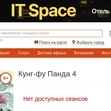
та
Поиск на карте
Выбрать город
тернет
Спорт
Детская афиша
Вечеринки
Фест
Кунг-фу Панда 4
6+
Нет доступных сеансов