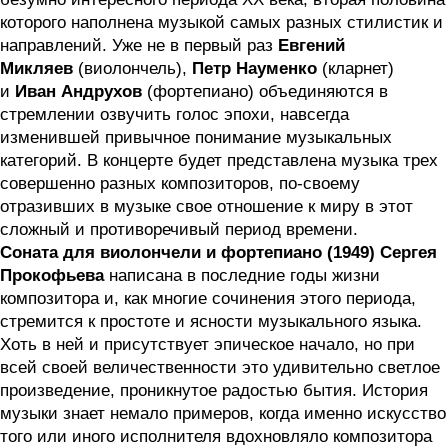
которого наполнена музыкой самых разных стилистик и
направлений. Уже не в первый раз
Евгений
Микляев
(виолончель),
Петр Науменко
(кларнет)
и
Иван Андрухов
(фортепиано) объединяются в
стремлении озвучить голос эпохи, навсегда
изменившей привычное понимание музыкальных
категорий. В концерте будет представлена музыка трех
совершенно разных композиторов, по-своему
отразивших в музыке свое отношение к миру в этот
сложный и противоречивый период времени.
Соната для виолончели и фортепиано (1949) Сергея
Прокофьева
написана в последние годы жизни
композитора и, как многие сочинения этого периода,
стремится к простоте и ясности музыкального языка.
Хоть в ней и присутствует эпическое начало, но при
всей своей величественности это удивительно светлое
произведение, проникнутое радостью бытия. История
музыки знает немало примеров, когда именно искусство
того или иного исполнителя вдохновляло композитора