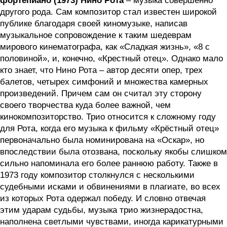
фортепиано (1973) Нино Рота
– музыка совершенно
другого рода. Сам композитор стал известен широкой
публике благодаря своей киномузыке, написав
музыкальное сопровождение к таким шедеврам
мирового кинематографа, как «Сладкая жизнь», «8 с
половиной», и, конечно, «Крестный отец». Однако мало
кто знает, что Нино Рота – автор десяти опер, трех
балетов, четырех симфоний и множества камерных
произведений. Причем сам он считал эту сторону
своего творчества куда более важной, чем
кинокомпозиторство. Трио относится к сложному году
для Рота, когда его музыка к фильму «Крёстный отец»
первоначально была номинирована на «Оскар», но
впоследствии была отозвана, поскольку якобы слишком
сильно напоминала его более раннюю работу. Также в
1973 году композитор столкнулся с несколькими
судебными исками и обвинениями в плагиате, во всех
из которых Рота одержал победу. И словно отвечая
этим ударам судьбы, музыка трио жизнерадостна,
наполнена светлыми чувствами, иногда карикатурными