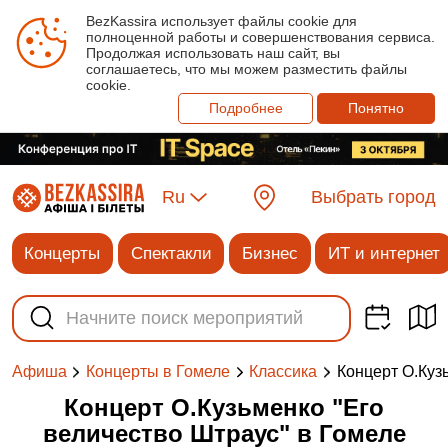
BezKassira использует файлы cookie для
полноценной работы и совершенствования сервиса.
Продолжая использовать наш сайт, вы
соглашаетесь, что мы можем разместить файлы
cookie.
Подробнее
Понятно
Ru
Выбрать город
Концерты
Спектакли
Бизнес
ИТ и интернет
Концерт О.Куз
Афиша
Концерты в Гомеле
Классика
Концерт О.Кузьменко "Его
величество Штраус" в Гомеле