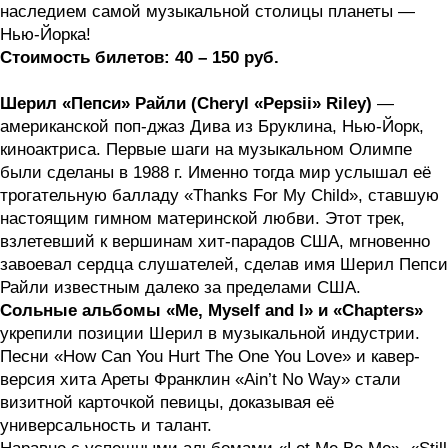
наследием самой музыкальной столицы планеты —
Нью-Йорка!
Стоимость билетов: 40 – 150 руб.
Шерил «Пепси» Райли (Cheryl «Pepsii» Riley)
—
американской поп-джаз Дива из Бруклина, Нью-Йорк,
киноактриса. Первые шаги на музыкальном Олимпе
были сделаны в 1988 г. Именно тогда мир услышал её
трогательную балладу «Thanks For My Child», ставшую
настоящим гимном материнской любви. Этот трек,
взлетевший к вершинам хит-парадов США, мгновенно
завоевал сердца слушателей, сделав имя Шерил Пепси
Райли известным далеко за пределами США.
Сольные альбомы «Me, Myself and I» и «Chapters»
укрепили позиции Шерил в музыкальной индустрии.
Песни «How Can You Hurt The One You Love» и кавер-
версия хита Ареты Франклин «Ain’t No Way» стали
визитной карточкой певицы, доказывая её
универсальность и талант.