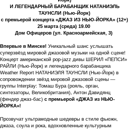
И ЛЕГЕНДАРНЫЙ БАРАБАНЩИК НАТАНИЭЛЬ
ТАУНСЛИ (Нью-Йорк)
с премьерой концерта «ДЖАЗ ИЗ НЬЮ-ЙОРКА» (12+)
25 марта (среда) 19.00
Дом Офицеров (ул. Красноармейская, 3)
Впервые в Минске!
Уникальный шанс услышать
суперзвёзд мировой джазовой музыки на одной сцене!
Концерт американской pop-jazz дивы ШЕРИЛ «ПЕПСИ»
РАЙЛИ (Нью-Йорк) и легендарного барабанщика
Weather Report НАТАНИЭЛЯ ТАУНСЛИ (Нью-Йорк) в
сопровождении звёзд мировой джазовой сцены —
группы Interplay: Томаш Бура (рояль, орган,
синтезаторы, Великобритания), Антон Давидянц
(фендер джаз-бас)
с премьерой «ДЖАЗ из НЬЮ-
ЙОРКА»!
Прозвучат ультрамодные шедевры в стиле фьюжн,
джаза, соула и рока, вдохновленные культурным