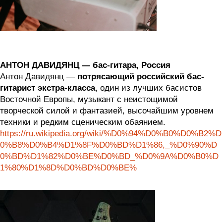
АНТОН ДАВИДЯНЦ — бас-гитара, Россия
Антон Давидянц —
потрясающий российский бас-
гитарист экстра-класса
, один из лучших басистов
Восточной Европы, музыкант с неистощимой
творческой силой и фантазией, высочайшим уровнем
техники и редким сценическим обаянием.
https://ru.wikipedia.org/wiki/%D0%94%D0%B0%D0%B2%D
0%B8%D0%B4%D1%8F%D0%BD%D1%86,_%D0%90%D
0%BD%D1%82%D0%BE%D0%BD_%D0%9A%D0%B0%D
1%80%D1%8D%D0%BD%D0%BE%