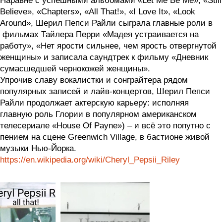
Наравне с успешными альбомами «Let Me Be Me», «Still
Believe», «Chapters», «All That!», «I Love It», «Look
Around», Шерил Пепси Райли сыграла главные роли в
фильмах Тайлера Перри «Мадея устраивается на
работу», «Нет ярости сильнее, чем ярость отвергнутой
женщины» и записала саундтрек к фильму «Дневник
сумасшедшей чернокожей женщины».
Упрочив славу вокалистки и сонграйтера рядом
популярных записей и лайв-концертов, Шерил Пепси
Райли продолжает актерскую карьеру: исполняя
главную роль Глории в популярном американском
телесериале «House Of Payne») – и всё это попутно с
пением на сцене Greenwich Village, в бастионе живой
музыки Нью-Йорка.
https://en.wikipedia.org/wiki/Cheryl_Pepsii_Riley