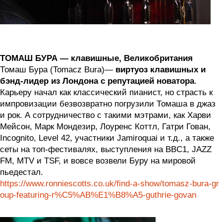
ТОМАШ БУРА — клавишные, Великобритания
Томаш Бура (Tomacz Bura)—
виртуоз клавишных и
бэнд-лидер из Лондона с репутацией новатора
.
Карьеру начал как классический пианист, но страсть к
импровизации безвозвратно погрузили Томаша в джаз
и рок. А сотрудничество с такими мэтрами, как Харви
Мейсон, Марк Мондезир, Лоуренс Коттл, Гатри Гован,
Incognito, Level 42, участники Jamiroquai и т.д., а также
сеты на топ-фестивалях, выступления на BBC1, JAZZ
FM, MTV и TSF, и вовсе возвели Буру на мировой
пьедестал.
https://www.ronniescotts.co.uk/find-a-show/tomasz-bura-gr
oup-featuring-r%C5%AB%E1%B8%A5-guthrie-govan