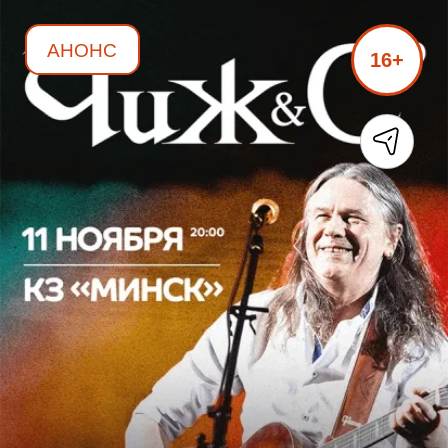
АНОНС
16+