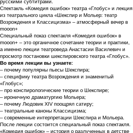
русскими субтитрами.
Спектакль «Комедия ошибок» театра «Глобус» и лекция
из театрального цикла «Шекспир и Мольер: театр
Возрождения и Классицизма» – атмосферный вечер в
mooon+
Специальный показ спектакля «Комедия ошибок» в
mooon+ – это органичное сочетание теории и практики,
а именно лекции театроведа Анастасии Василевич и
просмотр постановки шекспировского театра «Глобус».
Во время лекции вы узнаете:
– почему популярны пьесы Шекспира;
– специфику театра Возрождения и знаменитый
«Глобус»;
– про конспирологические теории о Шекспире;
– ироничную драматургию Мольера;
– почему Людовик XIV поощрял сатиру;
– театральные каноны Классицизма;
– современные интерпретации Шекспира и Мольера.
После лекции состоится специальный показ спектакля.
«Комедия ошибок» – история о разлученных в детстве