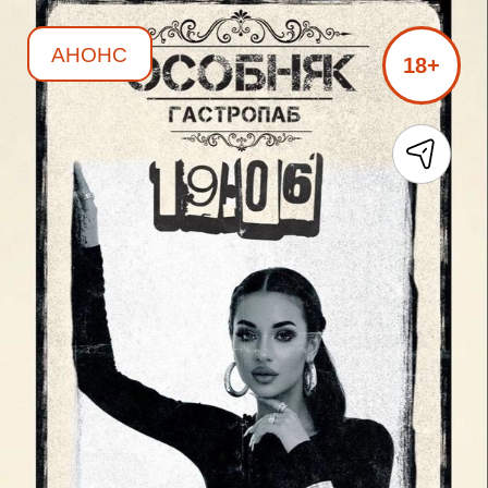
АНОНС
18+