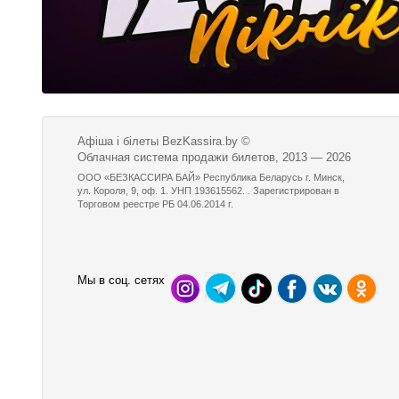
Афіша і білеты BezKassira.by
©
Облачная система продажи билетов, 2013 — 2026
ООО «БЕЗКАССИРА БАЙ» Республика Беларусь г. Минск,
ул. Короля, 9, оф. 1. УНП 193615562. . Зарегистрирован в
Торговом реестре РБ 04.06.2014 г.
Мы в соц. сетях