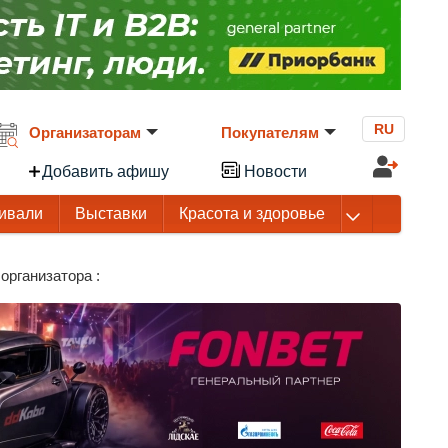
RU
Организаторам
Покупателям
Добавить афишу
Новости
ивали
Выставки
Красота и здоровье
организатора :