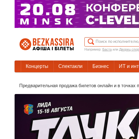
Например:
Баста
или
Дворец спор
Концерты
Спектакли
Бизнес
ИТ и ин
Предварительная продажа билетов онлайн и в точках п