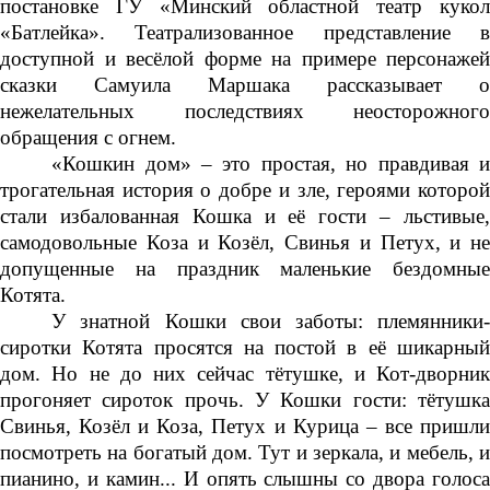
постановке ГУ «Минский областной театр кукол
«Батлейка». Театрализованное представление в
доступной и весёлой форме на примере персонажей
сказки Самуила Маршака рассказывает о
нежелательных последствиях неосторожного
обращения с огнем.
«Кошкин дом» – это простая, но правдивая и
трогательная история о добре и зле, героями которой
стали избалованная Кошка и её гости – льстивые,
самодовольные Коза и Козёл, Свинья и Петух, и не
допущенные на праздник маленькие бездомные
Котята.
У знатной Кошки свои заботы: племянники-
сиротки Котята просятся на постой в её шикарный
дом. Но не до них сейчас тётушке, и Кот-дворник
прогоняет сироток прочь. У Кошки гости: тётушка
Свинья, Козёл и Коза, Петух и Курица – все пришли
посмотреть на богатый дом. Тут и зеркала, и мебель, и
пианино, и камин... И опять слышны со двора голоса