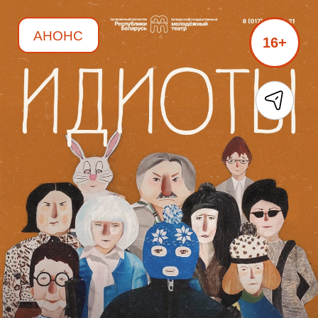
АНОНС
16+