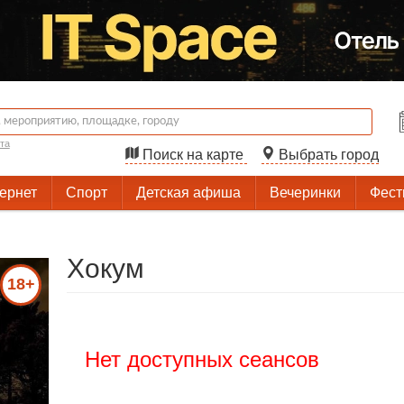
та
Поиск на карте
Выбрать город
тернет
Спорт
Детская афиша
Вечеринки
Фест
Хокум
18+
Нет доступных сеансов