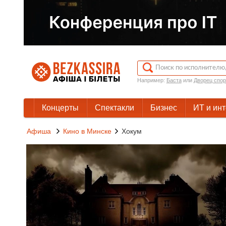
Например:
Баста
или
Дворец спор
Концерты
Спектакли
Бизнес
ИТ и ин
Афиша
Кино в Минске
Хокум