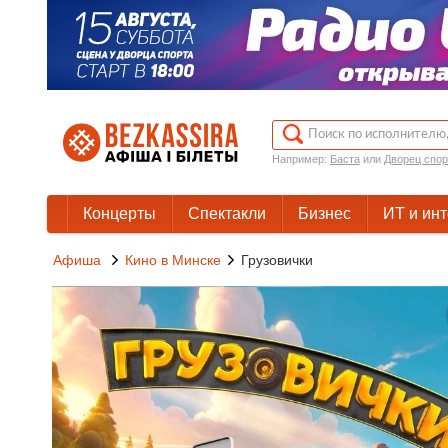
Например:
Баста
или
Дворец спор
Концерты
Спектакли
Бизнес
ИТ и ин
Афиша
Кино в Минске
Грузовички