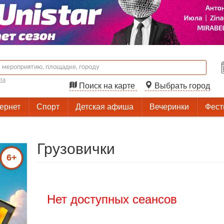
та
Поиск на карте
Выбрать город
тернет
Спорт
Детская афиша
Вечеринки
Фест
Грузовички
6+
Нет доступных сеансов