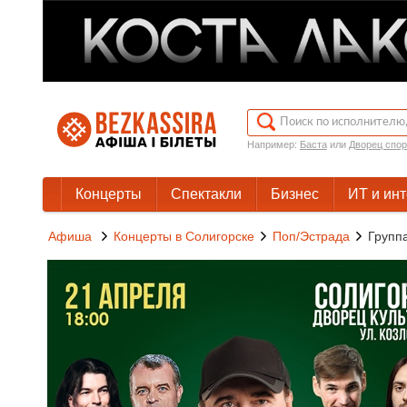
Например:
Баста
или
Дворец спор
Концерты
Спектакли
Бизнес
ИТ и ин
Афиша
Концерты в Солигорске
Поп/Эстрада
Групп