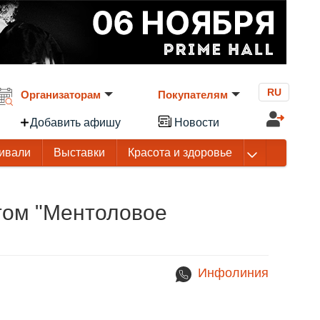
RU
Организаторам
Покупателям
Добавить афишу
Новости
ивали
Выставки
Красота и здоровье
том "Ментоловое
Инфолиния