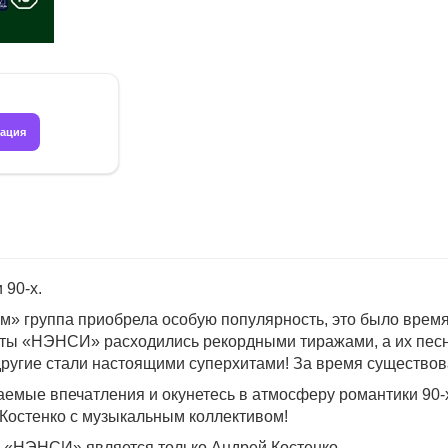
рация
 90-х.
 группа приобрела особую популярность, это было время, к
еты «НЭНСИ» расходились рекордными тиражами, а их песн
другие стали настоящими суперхитами! За время существо
емые впечатления и окунетесь в атмосферу романтики 90-
Костенко с музыкальным коллективом!
ы «НЭНСИ» является только Андрей Костенко.