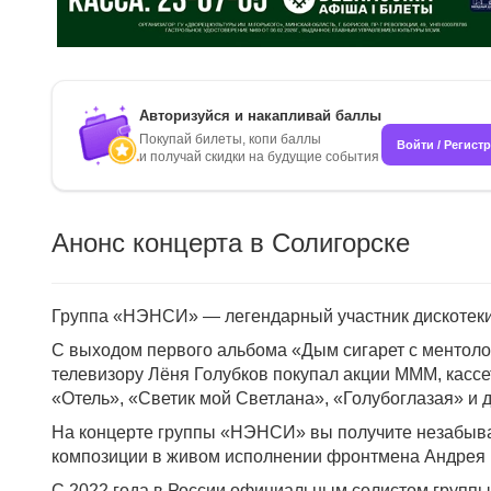
Авторизуйся и накапливай баллы
Покупай билеты, копи баллы
Войти / Регист
и получай скидки на будущие события
Анонс концерта в Солигорске
Группа «НЭНСИ» — легендарный участник дискотеки
С выходом первого альбома «Дым сигарет с ментолом»
телевизору Лёня Голубков покупал акции МММ, касс
«Отель», «Светик мой Светлана», «Голубоглазая» и 
На концерте группы «НЭНСИ» вы получите незабыва
композиции в живом исполнении фронтмена Андрея 
С 2022 года в России официальным солистом групп