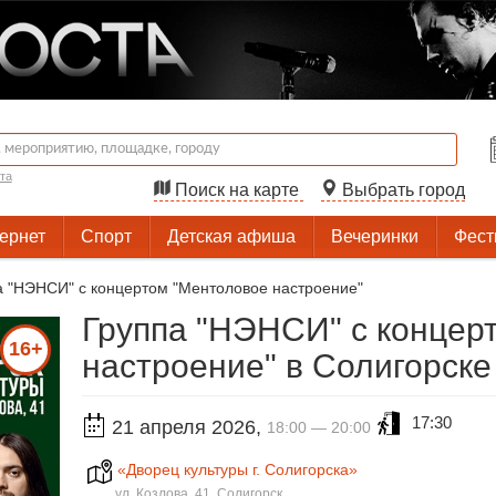
та
Поиск на карте
Выбрать город
тернет
Спорт
Детская афиша
Вечеринки
Фест
а "НЭНСИ" с концертом "Ментоловое настроение"
Группа "НЭНСИ" с концер
16+
настроение" в Солигорске
17:30
21 апреля 2026
,
18:00 — 20:00
«Дворец культуры г. Солигорска»
ул. Козлова, 41, Солигорск