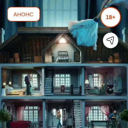
АНОНС
18+