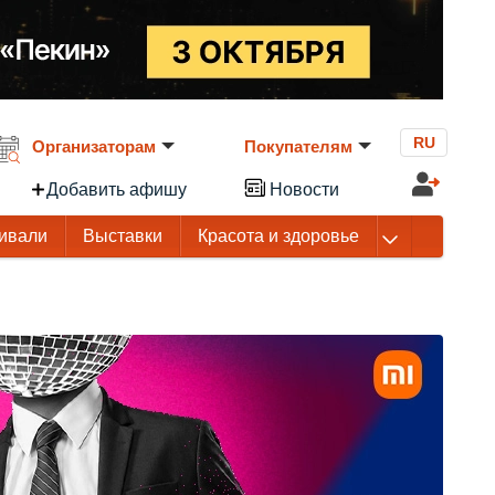
RU
Организаторам
Покупателям
Добавить афишу
Новости
ивали
Выставки
Красота и здоровье