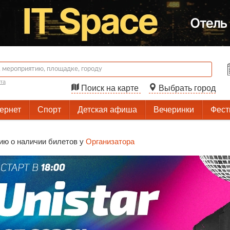
та
Поиск на карте
Выбрать город
тернет
Спорт
Детская афиша
Вечеринки
Фест
ию о наличии билетов у
Организатора