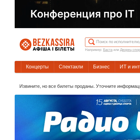
Например:
Баста
или
Дворец спор
Концерты
Спектакли
Бизнес
ИТ и ин
Извините, но все билеты проданы. Уточните информац