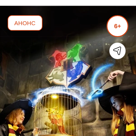
АНОНС
6+