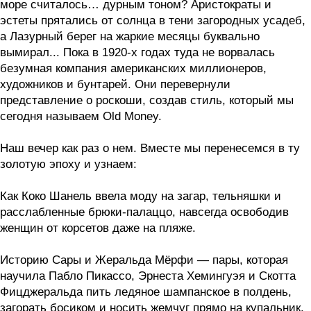
море считалось… дурным тоном? Аристократы и
эстеты прятались от солнца в тени загородных усадеб,
а Лазурный берег на жаркие месяцы буквально
вымирал... Пока в 1920-х годах туда не ворвалась
безумная компания американских миллионеров,
художников и бунтарей. Они перевернули
представление о роскоши, создав стиль, который мы
сегодня называем Old Money.
Наш вечер как раз о нем. Вместе мы перенесемся в ту
золотую эпоху и узнаем:
Как Коко Шанель ввела моду на загар, тельняшки и
расслабленные брюки-палаццо, навсегда освободив
женщин от корсетов даже на пляже.
Историю Сары и Жеральда Мёрфи — пары, которая
научила Пабло Пикассо, Эрнеста Хемингуэя и Скотта
Фицджеральда пить ледяное шампанское в полдень,
загорать босиком и носить жемчуг прямо на купальник.