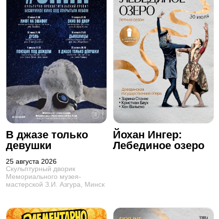
В джазе только
Йохан Ингер:
девушки
Лебединое озеро
25 августа 2026
Скульптурный дворик
Мемориального музея-
мастерской З.И. Азгура, Минск