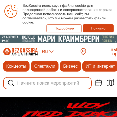
BezKassira использует файлы cookie для
полноценной работы и совершенствования сервиса.
Продолжая использовать наш сайт, вы
соглашаетесь, что мы можем разместить файлы
cookie.
Подробнее
Понятно
Вы
Ru
го
Концерты
Спектакли
Бизнес
ИТ и интернет