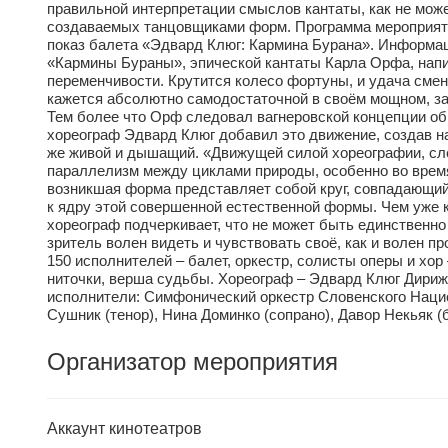
правильной интерпретации смыслов кантаты, как не може
создаваемых танцовщиками форм. Программа мероприятия:
показ балета «Эдвард Клюг: Кармина Бурана». Информац
«Кармины Бураны», эпической кантаты Карла Орфа, напис
переменчивости. Крутится колесо фортуны, и удача сменяе
кажется абсолютно самодостаточной в своём мощном, за
Тем более что Орф следовал вагнеровской концепции об
хореограф Эдвард Клюг добавил это движение, создав на 
же живой и дышащий. «Движущей силой хореографии, сле
параллелизм между циклами природы, особенно во время
возникшая форма представляет собой круг, совпадающий
к ядру этой совершенной естественной формы. Чем уже к
хореограф подчеркивает, что не может быть единственно
зритель волен видеть и чувствовать своё, как и волен
150 исполнителей – балет, оркестр, солисты оперы и хор
ниточки, верша судьбы. Хореограф – Эдвард Клюг Дири
исполнители: Симфонический оркестр Словенского Наци
Сушник (тенор), Нина Доминко (сопрано), Давор Некьяк 
Организатор мероприятия
Аккаунт кинотеатров