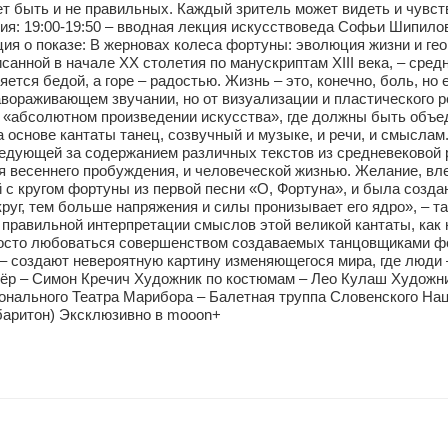
т быть и не правильных. Каждый зритель может видеть и чувст
 19:00-19:50 – вводная лекция искусствоведа Софьи Шипиловой
ия о показе: В жерновах колеса фортуны: эволюция жизни и гео
анной в начале XX столетия по манускриптам XIII века, – сре
тся бедой, а горе – радостью. Жизнь – это, конечно, боль, но 
вораживающем звучании, но от визуализации и пластического р
 «абсолютном произведении искусства», где должны быть объеди
основе кантаты танец, созвучный и музыке, и речи, и смыслам.
дующей за содержанием различных текстов из средневековой р
 весеннего пробуждения, и человеческой жизнью. Желание, вле
 с кругом фортуны из первой песни «О, Фортуна», и была созд
руг, тем больше напряжения и силы пронизывает его ядро», – 
 правильной интерпретации смыслов этой великой кантаты, как 
 просто любоваться совершенством создаваемых танцовщиками ф
 – создают невероятную картину изменяющегося мира, где люди 
жёр – Симон Кречич Художник по костюмам – Лео Кулаш Художн
онального Театра Марибора – Балетная труппа Словенского На
(баритон) Эксклюзивно в mooon+