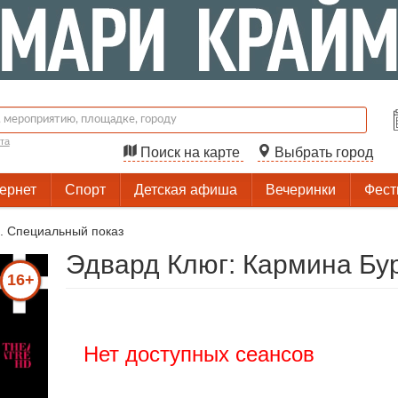
та
Поиск на карте
Выбрать город
тернет
Спорт
Детская афиша
Вечеринки
Фест
. Специальный показ
Эдвард Клюг: Кармина Бу
16+
Нет доступных сеансов