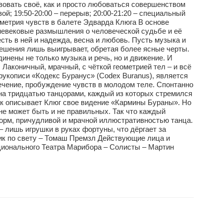
вовать своё, как и просто любоваться совершенством
; 19:50-20:00 – перерыв; 20:00-21:20 – специальный
метрия чувств в балете Эдварда Клюга В основе
дневековые размышления о человеческой судьбе и её
есть в ней и надежда, весна и любовь. Пусть музыка и
ешения лишь выигрывает, обретая более ясные черты.
нены не только музыка и речь, но и движение. И
 Лаконичный, мрачный, с чёткой геометрией тел – и всё
укописи «Кодекс Буранус» (Codex Buranus), является
чение, пробуждение чувств в молодом теле. Спонтанно
ана тридцатью танцорами, каждый из которых стремился
так описывает Клюг свое видение «Кармины Бураны». Но
не может быть и не правильных. Так что каждый
орм, причудливой и мрачной иллюстративностью танца.
– лишь игрушки в руках фортуны, что дёргает за
ик по свету – Томаш Премзл Действующие лица и
ционального Театра Марибора – Солисты – Мартин