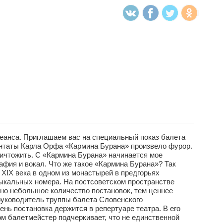
анса. Приглашаем вас на специальный показ балета
нтаты Карла Орфа «Кармина Бурана» произвело фурор.
уничтожить. С «Кармина Бурана» начинается мое
афия и вокал. Что же такое «Кармина Бурана»? Так
XIX века в одном из монастырей в предгорьях
зыкальных номера. На постсоветском пространстве
ано небольшое количество постановок, тем ценнее
 руководитель труппы балета Словенского
ень постановка держится в репертуаре театра. В его
м балетмейстер подчеркивает, что не единственной