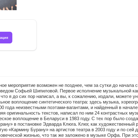
рация
ероприятие возможен не позднее, чем за сутки до начала се
воведом Софьей Шипиловой. Первое исполнение музыкальной ка
что я до сих пор написал, а вы, к сожалению, издали, можете 
ьное воплощение синтетического театра: здесь музыка, хореогр
0 года неизвестными поэтами-вагантами, и найденный в начале 
яя оригинальность текстов, написал по ним 24 контрастных му
ское воплощение в Беларуси в 1983 году. С тех пор было созд
урану» в постановке Эдварда Клюга. Клюг, как художественный
ю «Кармину Бурану» на артистов театра в 2003 году и по сей д
веческой жизнью, что так же заложено в музыке Орфа. При это