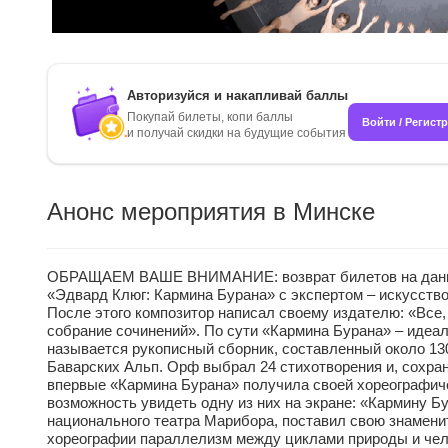
Авторизуйся и накапливай баллы
Покупай билеты, копи баллы
Войти / Регист
и получай скидки на будущие события
Анонс мероприятия в Минске
ОБРАЩАЕМ ВАШЕ ВНИМАНИЕ: возврат билетов на данное м
«Эдвард Клюг: Кармина Бурана» с экспертом – искусст
После этого композитор написал своему издателю: «Все, 
собрание сочинений». По сути «Кармина Бурана» – идеал
называется рукописный сборник, составленный около 130
Баварских Альп. Орф выбрал 24 стихотворения и, сохран
впервые «Кармина Бурана» получила своей хореографиче
возможность увидеть одну из них на экране: «Кармину Б
национального театра Марибора, поставил свою знамениту
хореографии параллелизм между циклами природы и чело