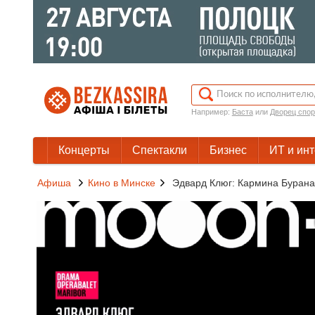
Например:
Баста
или
Дворец спор
Концерты
Спектакли
Бизнес
ИТ и ин
Афиша
Кино в Минске
Эдвард Клюг: Кармина Бурана