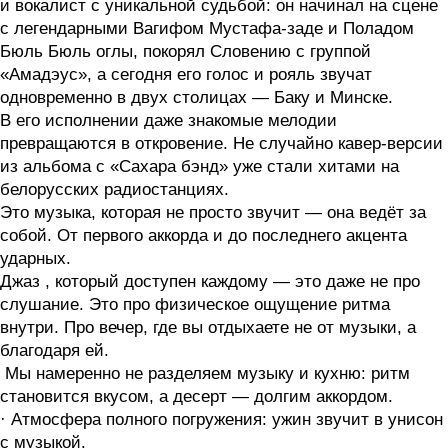
и вокалист с уникальной судьбой: он начинал на сцене
с легендарными Вагифом Мустафа-заде и Поладом
Бюль Бюль оглы, покорял Словению с группой
«Амадэус», а сегодня его голос и рояль звучат
одновременно в двух столицах — Баку и Минске.
В его исполнении даже знакомые мелодии
превращаются в откровение. Не случайно кавер-версии
из альбома с «Сахара бэнд» уже стали хитами на
белорусских радиостанциях.
Это музыка, которая не просто звучит — она ведёт за
собой. От первого аккорда и до последнего акцента
ударных.
Джаз , который доступен каждому — это даже не про
слушание. Это про физическое ощущение ритма
внутри. Про вечер, где вы отдыхаете не от музыки, а
благодаря ей.
Мы намеренно не разделяем музыку и кухню: ритм
становится вкусом, а десерт — долгим аккордом.
· Атмосфера полного погружения: ужин звучит в унисон
с музыкой.