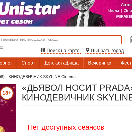
та
Поиск на карте
Выбрать город
тернет
Спорт
Детская афиша
Вечеринки
Фест
6) - КИНОДЕВИЧНИК SKYLINE Cinema
«ДЬЯВОЛ НОСИТ PRADA» 
18+
КИНОДЕВИЧНИК SKYLINE
Нет доступных сеансов