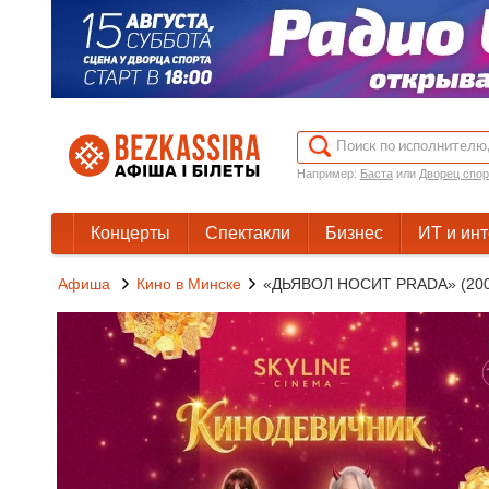
Например:
Баста
или
Дворец спор
Концерты
Спектакли
Бизнес
ИТ и ин
Афиша
Кино в Минске
«ДЬЯВОЛ НОСИТ PRADA» (200