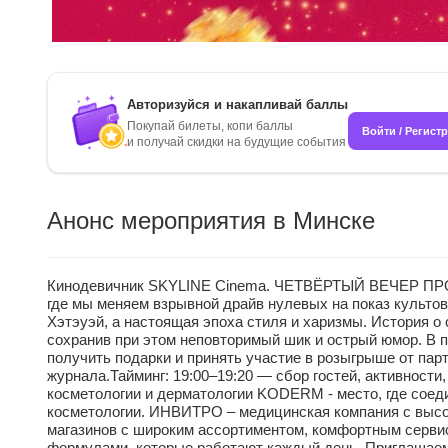
Авторизуйся и накапливай баллы
Покупай билеты, копи баллы
Войти / Регист
и получай скидки на будущие события
Анонс мероприятия в Минске
Кинодевичник SKYLINE Cinema. ЧЕТВЁРТЫЙ ВЕЧЕР ПРОЕК
где мы меняем взрывной драйв нулевых на показ культо
Хэтэуэй, а настоящая эпоха стиля и харизмы. История 
сохранив при этом неповторимый шик и острый юмор. В 
получить подарки и принять участие в розыгрыше от пар
журнала.Тайминг: 19:00–19:20 — сбор гостей, активнос
косметологии и дерматологии KODERM - место, где соед
косметологии. ИНВИТРО – медицинская компания с высок
магазинов с широким ассортиментом, комфортным серви
формулами, которые работают каждый день. Приглашаем в