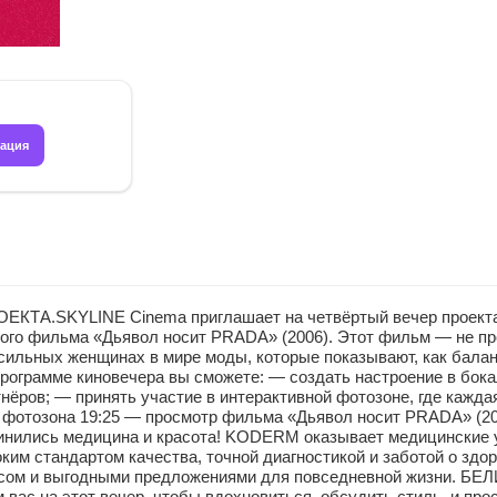
рация
ТА.SKYLINE Cinema приглашает на четвёртый вечер проекта 
вого фильма «Дьявол носит PRADA» (2006). Этот фильм — не пр
о сильных женщинах в мире моды, которые показывают, как бал
программе киновечера вы сможете: — создать настроение в бок
тнёров; — принять участие в интерактивной фотозоне, где кажда
ти, фотозона 19:25 — просмотр фильма «Дьявол носит PRADA» (2
инились медицина и красота! KODERM оказывает медицинские у
им стандартом качества, точной диагностикой и заботой о здо
сом и выгодными предложениями для повседневной жизни. БЕЛ
ас на этот вечер, чтобы вдохновиться, обсудить стиль, и про