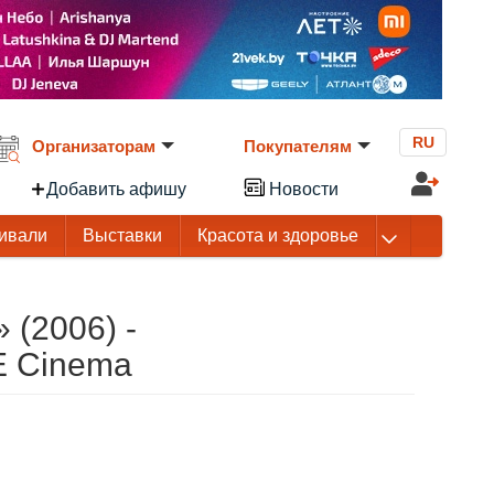
RU
Организаторам
Покупателям
Добавить афишу
Новости
ивали
Выставки
Красота и здоровье
(2006) -
 Cinema