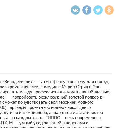
«Кинодевичник» — атмосферную встречу для подруг,
осто романтическая комедия с Мэрил Стрип и Энн
ансировать между профессионализмом и личной жизнью,
але; — попробовать эксклюзивный золотой попкорн; —
я сможет почувствовать себя героиней модного
006)Партнёры проекта «Кинодевичник»: Центр
слуги по инъекционной, аппаратной и эстетической
ровье на каждом этапе. ГИППО – сеть современных
ИТА-М — умный уход за кожей и волосами с
сто прекрасно провести время с подругами в атмосфере