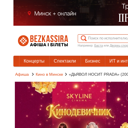
Например:
Баста
или
Дворец спор
Концерты
Спектакли
Бизнес
ИТ и ин
Афиша
Кино в Минске
«ДЬЯВОЛ НОСИТ PRADA» (200