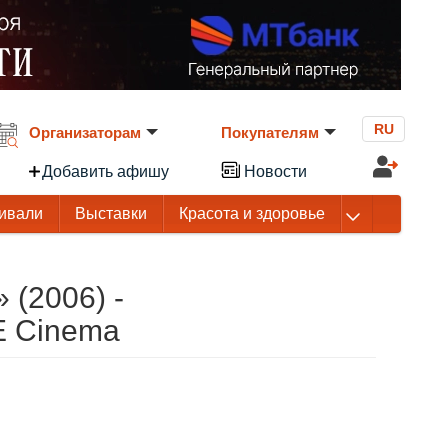
RU
Организаторам
Покупателям
Добавить афишу
Новости
ивали
Выставки
Красота и здоровье
(2006) -
 Cinema