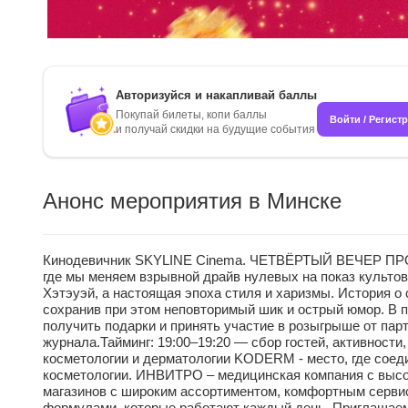
Авторизуйся и накапливай баллы
Покупай билеты, копи баллы
Войти / Регист
и получай скидки на будущие события
Анонс мероприятия в Минске
Кинодевичник SKYLINE Cinema. ЧЕТВЁРТЫЙ ВЕЧЕР ПРОЕК
где мы меняем взрывной драйв нулевых на показ культо
Хэтэуэй, а настоящая эпоха стиля и харизмы. История 
сохранив при этом неповторимый шик и острый юмор. В 
получить подарки и принять участие в розыгрыше от пар
журнала.Тайминг: 19:00–19:20 — сбор гостей, активнос
косметологии и дерматологии KODERM - место, где соед
косметологии. ИНВИТРО – медицинская компания с высок
магазинов с широким ассортиментом, комфортным серви
формулами, которые работают каждый день. Приглашаем в