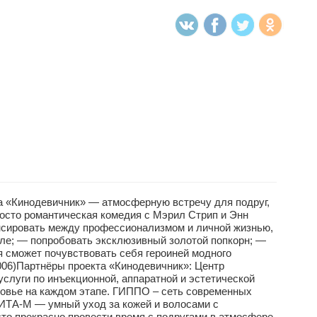
«Кинодевичник» — атмосферную встречу для подруг,
осто романтическая комедия с Мэрил Стрип и Энн
ансировать между профессионализмом и личной жизнью,
але; — попробовать эксклюзивный золотой попкорн; —
я сможет почувствовать себя героиней модного
006)Партнёры проекта «Кинодевичник»: Центр
слуги по инъекционной, аппаратной и эстетической
ровье на каждом этапе. ГИППО – сеть современных
ИТА-М — умный уход за кожей и волосами с
сто прекрасно провести время с подругами в атмосфере