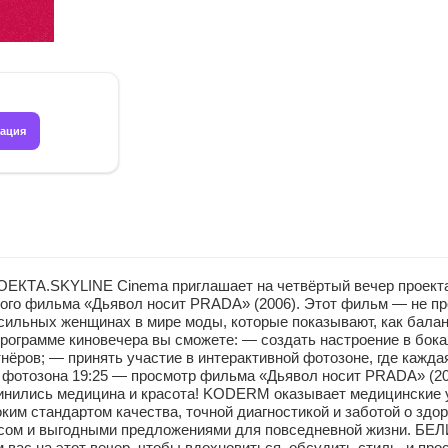
рация
ТА.SKYLINE Cinema приглашает на четвёртый вечер проекта 
вого фильма «Дьявол носит PRADA» (2006). Этот фильм — не пр
о сильных женщинах в мире моды, которые показывают, как бал
программе киновечера вы сможете: — создать настроение в бок
тнёров; — принять участие в интерактивной фотозоне, где кажда
ти, фотозона 19:25 — просмотр фильма «Дьявол носит PRADA» (2
инились медицина и красота! KODERM оказывает медицинские у
им стандартом качества, точной диагностикой и заботой о здо
сом и выгодными предложениями для повседневной жизни. БЕЛ
ас на этот вечер, чтобы вдохновиться, обсудить стиль, и про