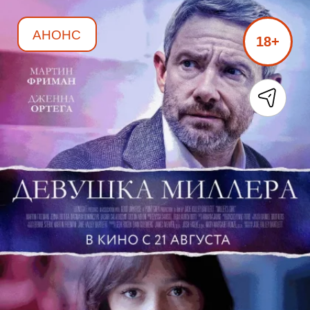
АНОНС
18+